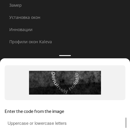
Замер
Установка окон
Инновации
Профили окон Kaleva
Принимаем к оплате:
E-mail рассылка
© 2026 Kaleva.
Все права защищены, копирование