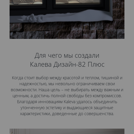
Для чего мы создали
Калева Дизайн-82 Плюс
Когда стоит выбор между красотой и теплом, тишиной и
надежностью, мы невольно ограничиваем свои
возможности. Наша цель – не выбирать между важным и
ценным, а достичь полной свободы без компромиссов.
Благодаря инновациям Kaleva удалось объединить
утонченную эстетику и выдающиеся защитные
характеристики, доведенные до совершенства.