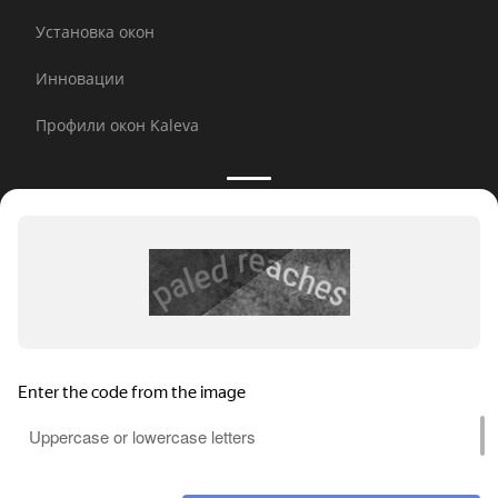
Установка окон
Инновации
Профили окон Kaleva
Принимаем к оплате:
E-mail рассылка
© 2026 Kaleva.
Все права защищены, копирование
любой информации запрещено.