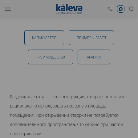
Раздвижные окна в Екатеринбурге
КАЛЬКУЛЯТОР
ПРИМЕРЫ РАБОТ
от 28 050 руб.
ПРЕИМУЩЕСТВА
ГАРАНТИЯ
ОТПРАВИТЬ
Раздвижные окна — это конструкции, которые позволяют
Даю
согласие на обработку персональных данных
. С
рационально использовать полезную площадь
политикой обработки персональных данных
ознакомлен.
помещения. При открывании створки не потребуется
дополнительного пространства, что удобно при частом
проветривании.