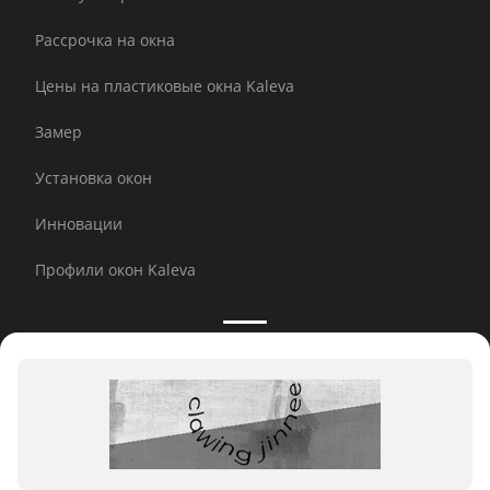
Рассрочка на окна
Цены на пластиковые окна Kaleva
Замер
Установка окон
Инновации
Профили окон Kaleva
Принимаем к оплате:
E-mail рассылка