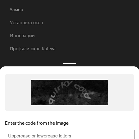
Замер
Установка окон
Инновации
Профили окон Kaleva
Принимаем к оплате:
E-mail рассылка