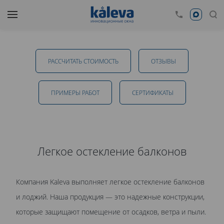
Легкое остекление балконов в
Екатеринбурге
РАССЧИТАТЬ СТОИМОСТЬ
ОТЗЫВЫ
от 13 700 руб.
ПРИМЕРЫ РАБОТ
CЕРТИФИКАТЫ
ОТПРАВИТЬ
Легкое остекление балконов
Даю
согласие на обработку персональных данных
. С
Компания Kaleva выполняет легкое остекление балконов
политикой обработки персональных данных
ознакомлен.
и лоджий. Наша продукция — это надежные конструкции,
которые защищают помещение от осадков, ветра и пыли.