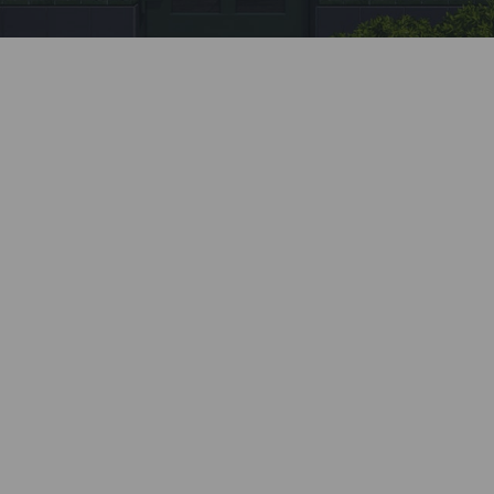
Заявка
Позвоните нашему менеджеру или заполните
форму на сайте.
Монтаж
Профессионально установим все элементы
системы. Все монтажные бригады Kaleva
проходят обязательное обучение и ежегодную
аттестацию.
Бесплатный замер
Наш специалист приедет в удобное время,