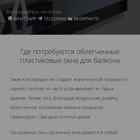
Воспользуйтесь чат-ботом:
WHATSAPP
TELEGRAM
ВКОНТАКТЕ
Где потребуются облегченные
пластиковые окна для балкона
Такие конструкции не создают значительной нагрузки на
парапет, поэтому их часто устанавливают в старых
зданиях. Кроме того, благодаря воздушному дизайну,
облегченное
остекление балкона прекрасно
гармонирует с фасадом элитных домов.
Панорамные окна
органично вписываются в любой