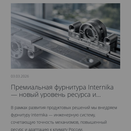
03.03.2026
21
Премиальная фурнитура Internika
С
— новый уровень ресурса и
д
герметичности
В рамках развития продуктовых решений мы внедряем
Мы
фурнитуру Internika — инженерную систему,
эт
сочетающую точность механизмов, повышенный
це
ресурс и адаптацию к климату России.
Кр