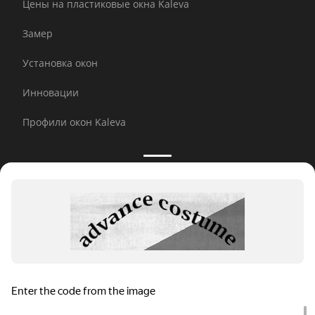
Цены на пластиковые окна Kaleva
Замер
Установка окон
Инновации
Профили окон Kaleva
Принимаем к оплате:
E-mail рассылка