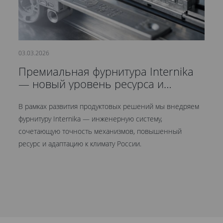
03.03.2026
21
Премиальная фурнитура Internika
С
— новый уровень ресурса и
д
герметичности
В рамках развития продуктовых решений мы внедряем
Мы
фурнитуру Internika — инженерную систему,
эт
сочетающую точность механизмов, повышенный
це
ресурс и адаптацию к климату России.
Кр
ув